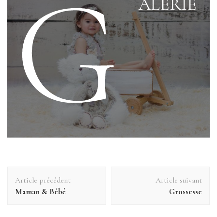
G
ALERIE
Navigation
Article précédent
Article suivant
d'article
Maman & Bébé
Grossesse