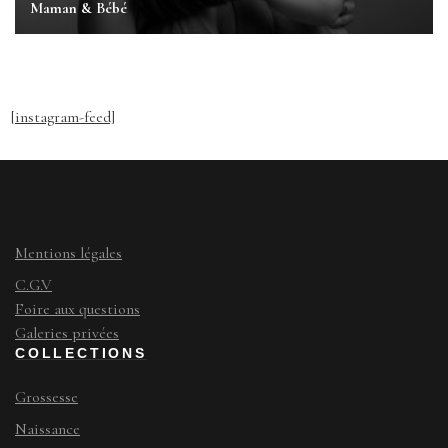
Maman & Bébé
[instagram-feed]
Mentions légales
C.G.V
Foire aux questions
Galeries privées
COLLECTIONS
Grossesse
Naissance